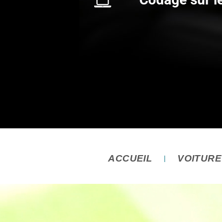
ACCUEIL
VOITUR