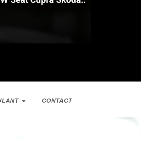
ULANT
CONTACT