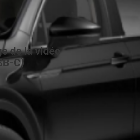
 de la vidéo
SB-C)