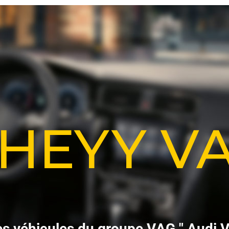
-HEYY 
e
s
v
é
h
i
c
u
l
e
s
d
u
g
r
o
u
p
e
V
A
G
"
A
u
d
i