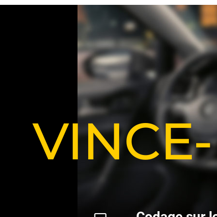
VINCE
C
o
d
a
g
e
s
u
r
l