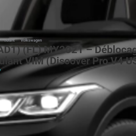
n roulant
Volkswagen
AD1) (FL) MY2021 – Déblocage
oulant VIM (Discover Pro V4 U
y