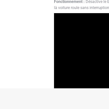
Fonctionnement :
Désactive le b
là voiture roule sans interruption