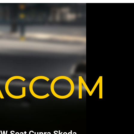
VAGCOM
V
W
S
e
a
t
C
u
p
r
a
S
k
o
d
a
.
.