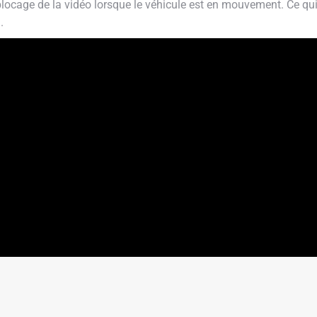
locage de la vidéo lorsque le véhicule est en mouvement. Ce qui 
.