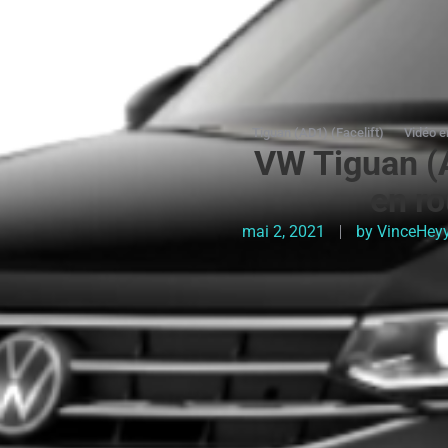
Tiguan (AD1) (Facelift)
Vidéo e
VW Tiguan (
en r
mai 2, 2021
by
VinceHey