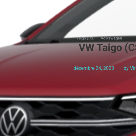
Taigo (CS)
Volkswagen
VW Taigo (CS
décembre 24, 2023
by
Vi