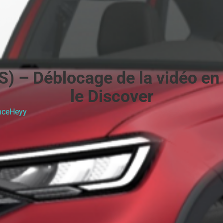
) – Déblocage de la vidéo en
le Discover
nceHeyy