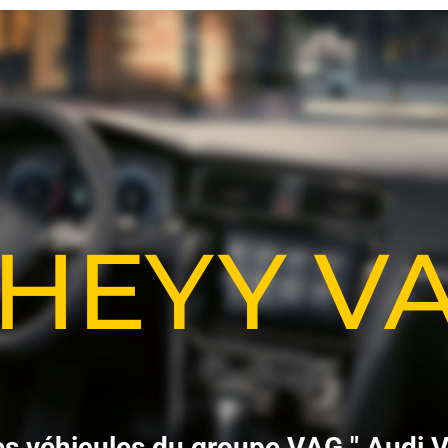
-HEYY 
e
s
v
é
h
i
c
u
l
e
s
d
u
g
r
o
u
p
e
V
A
G
"
A
u
d
i