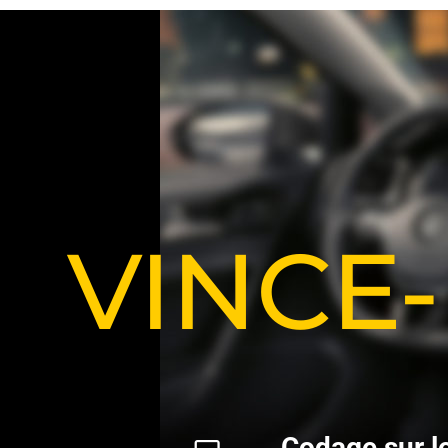
VINCE
C
o
d
a
g
e
s
u
r
l