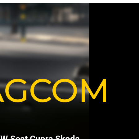
VAGCOM
V
W
S
e
a
t
C
u
p
r
a
S
k
o
d
a
.
.