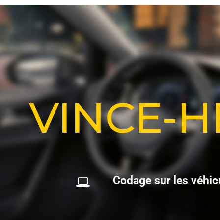
VINCE-
C
o
d
a
g
e
s
u
r
l
e
s
v
é
h
i
c