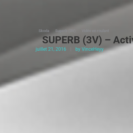
Skoda
Superb (3V)
Vidéo en roulant
SUPERB (3V) – Activ
juillet 21, 2016
by
VinceHeyy