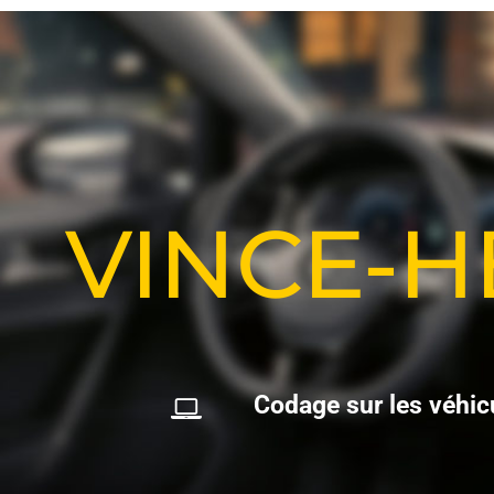
VINCE-
C
o
d
a
g
e
s
u
r
l
e
s
v
é
h
i
c