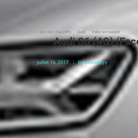
A6 (4G) (Facelift)
Audi
Vidéo en roulant
Audi S6 (4G) (Face
juillet 16, 2017
by
VinceHeyy