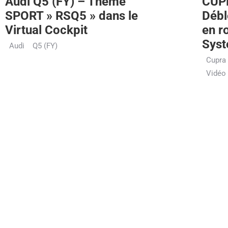
Audi Q5 (FY) – Thème
CUPR
SPORT » RSQ5 » dans le
Déb
Virtual Cockpit
en r
Syst
Audi
Q5 (FY)
Cupra
Vidéo 