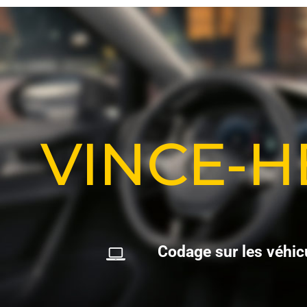
VINCE-
C
o
d
a
g
e
s
u
r
l
e
s
v
é
h
i
c