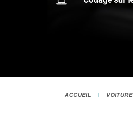
ACCUEIL
VOITUR