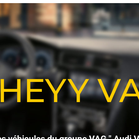
-HEYY 
e
s
v
é
h
i
c
u
l
e
s
d
u
g
r
o
u
p
e
V
A
G
"
A
u
d
i