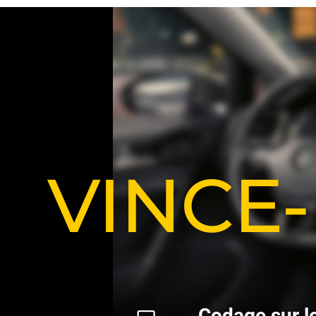
VINCE
C
o
d
a
g
e
s
u
r
l