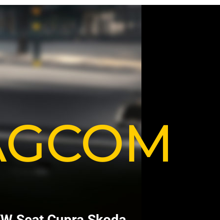
VAGCOM
V
W
S
e
a
t
C
u
p
r
a
S
k
o
d
a
.
.