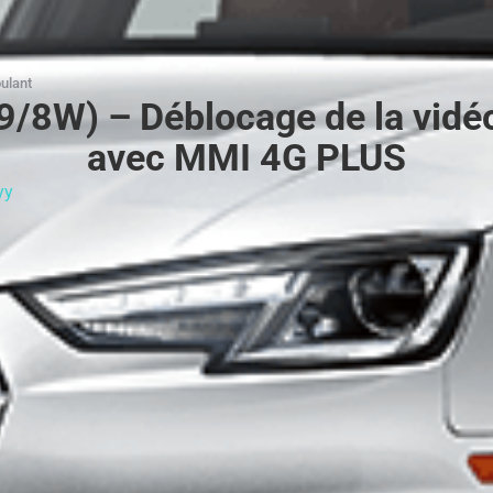
oulant
9/8W) – Déblocage de la vidéo
avec MMI 4G PLUS
yy