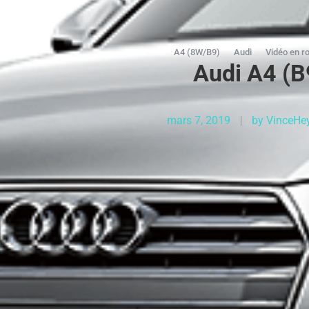
A4 (8W/B9)
Audi
Vidéo en r
Audi A4 (B
mars 7, 2019
by
VinceHe