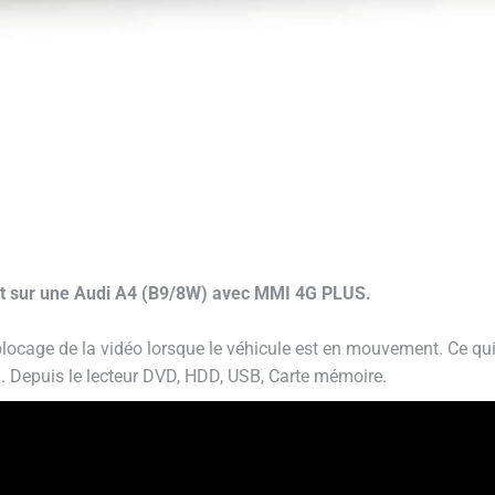
ant sur une Audi A4 (B9/8W) avec MMI 4G PLUS.
blocage de la vidéo lorsque le véhicule est en mouvement. Ce qui
on. Depuis le lecteur DVD, HDD, USB, Carte mémoire.