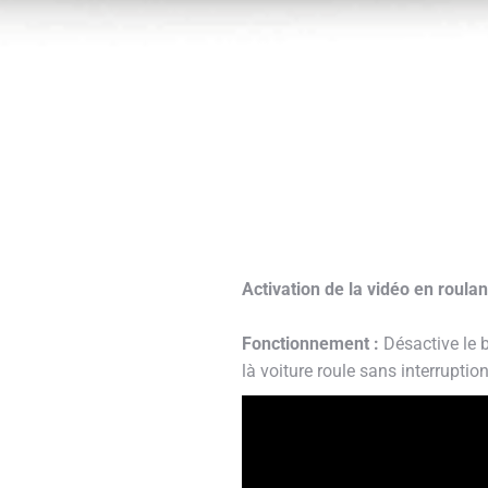
Activation de la vidéo en roul
Fonctionnement :
Désactive le 
là voiture roule sans interrupti