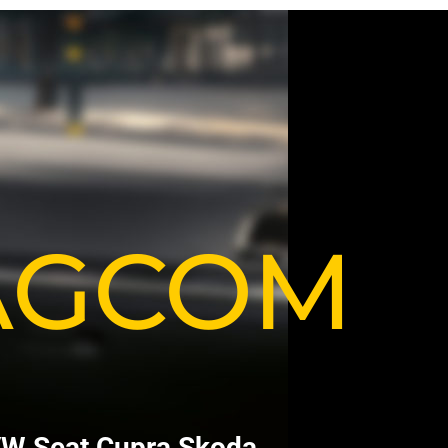
VAGCOM
V
W
S
e
a
t
C
u
p
r
a
S
k
o
d
a
.
.