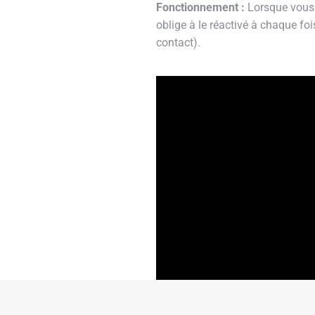
Fonctionnement :
Lorsque vous u
oblige à le réactivé à chaque foi
contact).