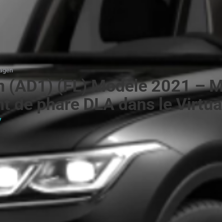
agen
 (AD1) (FL) Modèle 2021 – 
ant de phare DLA dans le Virtua
y