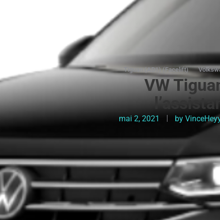
Tiguan (AD1) (Facelift)
Volksw
VW Tiguan
l’assist
mai 2, 2021
by
VinceHey