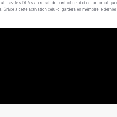
tilisez le » DLA » au retrait du contact celui-ci est automatiqu
s. Grâce à cette activation celui-ci gardera en mémoire le dernie