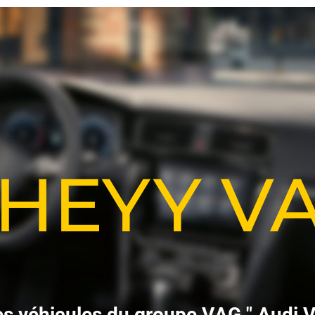
-HEYY 
e
s
v
é
h
i
c
u
l
e
s
d
u
g
r
o
u
p
e
V
A
G
"
A
u
d
i