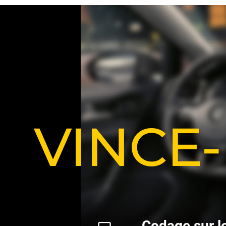
VINCE
C
o
d
a
g
e
s
u
r
l