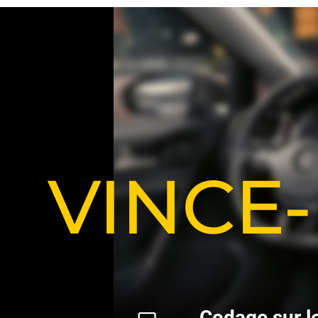
VINCE
C
o
d
a
g
e
s
u
r
l