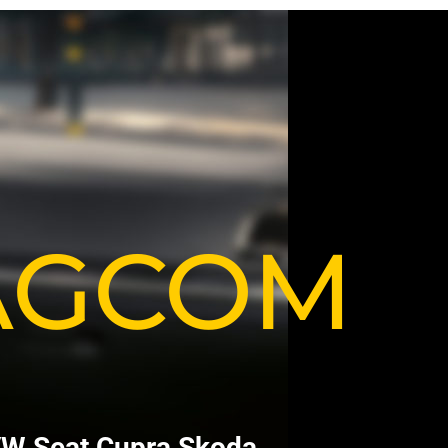
VAGCOM
V
W
S
e
a
t
C
u
p
r
a
S
k
o
d
a
.
.