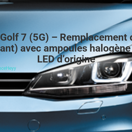
Golf 7 (5G) – Remplacement d
vant) avec ampoules halogène 
LED d’origine
nceHeyy