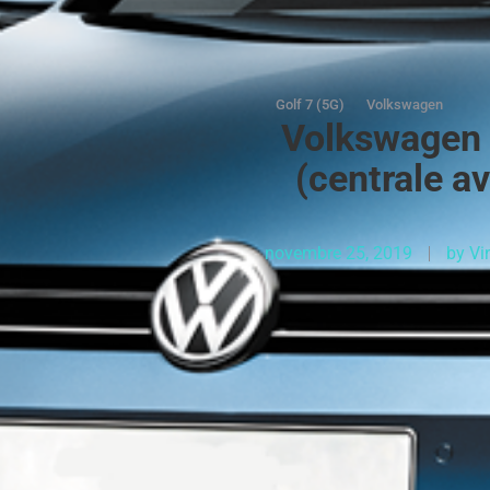
Golf 7 (5G)
Volkswagen
Volkswagen 
(centrale a
novembre 25, 2019
by
Vi