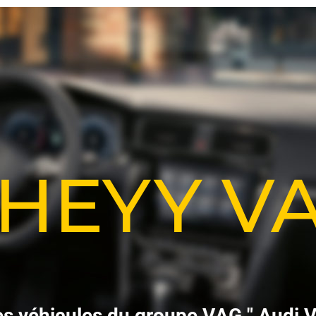
-HEYY 
e
s
v
é
h
i
c
u
l
e
s
d
u
g
r
o
u
p
e
V
A
G
"
A
u
d
i