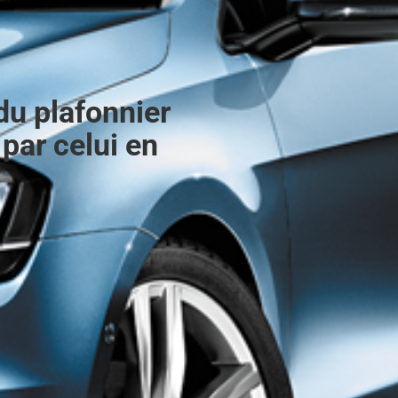
u plafonnier
par celui en