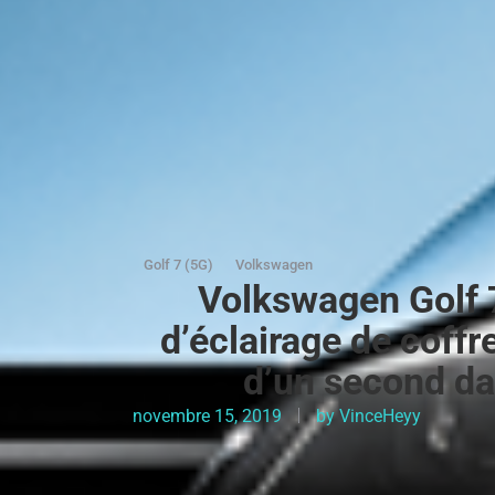
Golf 7 (5G)
Volkswagen
Volkswagen Golf 
d’éclairage de coffr
d’un second da
novembre 15, 2019
by
VinceHeyy