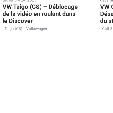
décembre 24, 2023
décemb
VW Taigo (CS) – Déblocage
VW G
de la vidéo en roulant dans
Désa
le Discover
du s
Taigo (CS)
Volkswagen
Golf 8