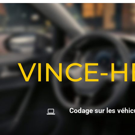
VINCE-
C
o
d
a
g
e
s
u
r
l
e
s
v
é
h
i
c