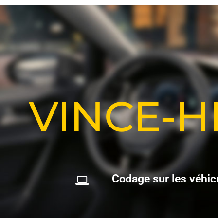
VINCE-
C
o
d
a
g
e
s
u
r
l
e
s
v
é
h
i
c