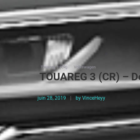
Touareg 3 (CR)
Volkswagen
TOUAREG 3 (CR) – Dé
juin 28, 2019
by
VinceHeyy