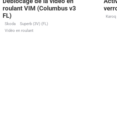
Déblocage de la vidéo en
Acti
roulant VIM (Columbus v3
verr
FL)
Karoq
Skoda
Superb (3V) (FL)
Vidéo en roulant