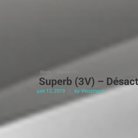
Skoda
Superb (3V)
Superb (3V) – Désact
juin 12, 2019
by
VinceHeyy