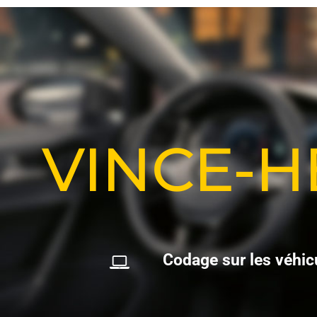
VINCE-
C
o
d
a
g
e
s
u
r
l
e
s
v
é
h
i
c