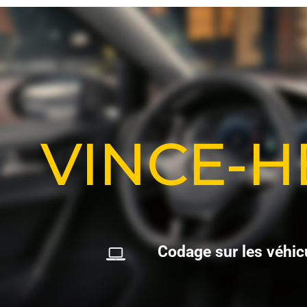
VINCE-
C
o
d
a
g
e
s
u
r
l
e
s
v
é
h
i
c