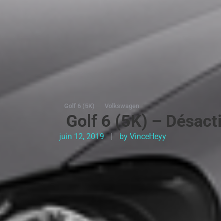
Golf 6 (5K)
Volkswagen
Golf 6 (5K) – Désact
juin 12, 2019
by
VinceHeyy