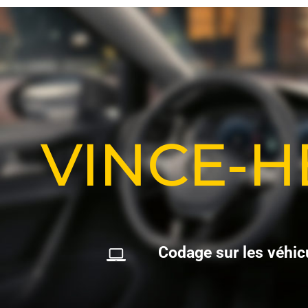
VINCE-
C
o
d
a
g
e
s
u
r
l
e
s
v
é
h
i
c