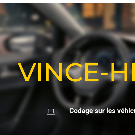
VINCE-
C
o
d
a
g
e
s
u
r
l
e
s
v
é
h
i
c