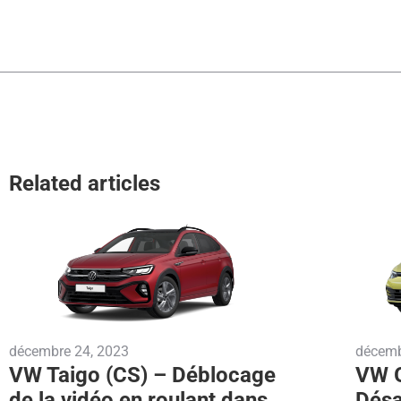
Related articles
décembre 24, 2023
décemb
VW Taigo (CS) – Déblocage
VW G
de la vidéo en roulant dans
Désa