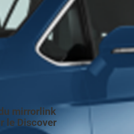
du mirrorlink
r le Discover