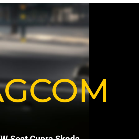
VAGCOM
V
W
S
e
a
t
C
u
p
r
a
S
k
o
d
a
.
.