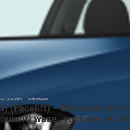
5G) (Facelift)
Volkswagen
) (Facelift) – Démonstration 
roulant) waze , youtube, etc su
Media