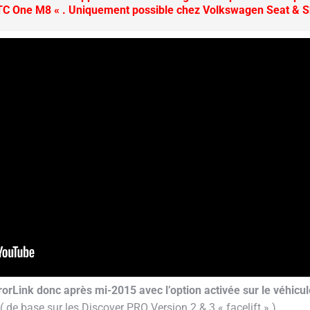
TC One M8 « . Uniquement possible chez Volkswagen Seat & S
orLink donc après mi-2015 avec l’option activée sur le véhicul
de base sur les Discover PRO Version 2 & 3 « facelift » )