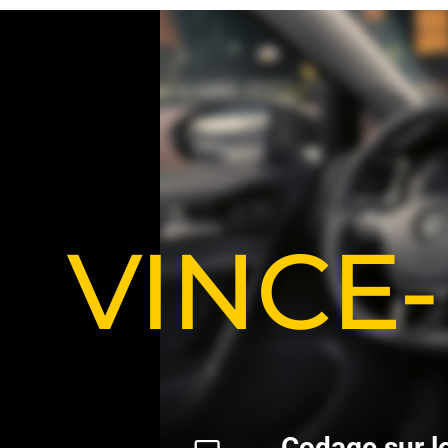
VINCE
C
o
d
a
g
e
s
u
r
l