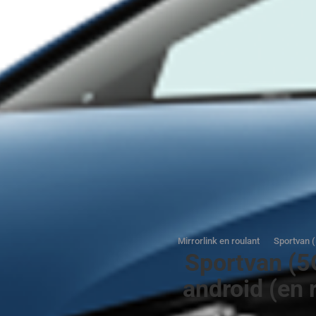
Mirrorlink en roulant
Sportvan (
Sportvan (5G
android (en 