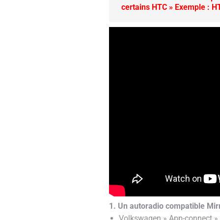
certains HTC » Exemple : H
1. Un autoradio compatible Mirr
Volkswagen » App-connect » ( 