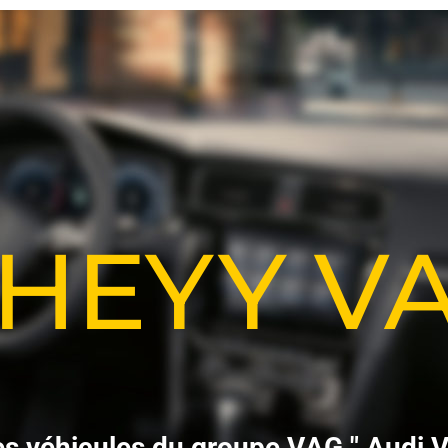
-HEYY 
e
s
v
é
h
i
c
u
l
e
s
d
u
g
r
o
u
p
e
V
A
G
"
A
u
d
i