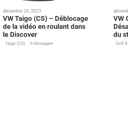
décembre 24, 2023
décemb
VW Taigo (CS) – Déblocage
VW G
de la vidéo en roulant dans
Désa
le Discover
du s
Taigo (CS)
Volkswagen
Golf 8