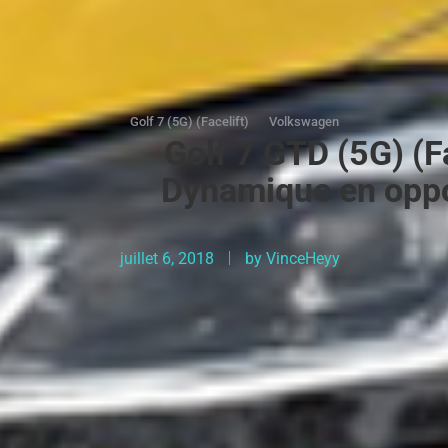
Golf 7 (5G) (Facelift)
Volkswagen
Golf 7 GTD (5G) (Fa
Dynamique en oppos
juillet 6, 2018
by
VinceHeyy