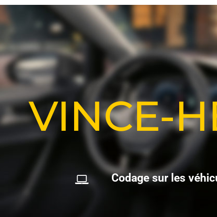
VINCE-
C
o
d
a
g
e
s
u
r
l
e
s
v
é
h
i
c