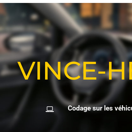
VINCE-
C
o
d
a
g
e
s
u
r
l
e
s
v
é
h
i
c