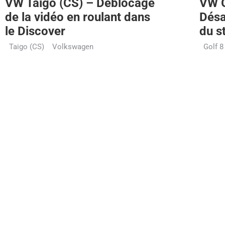
VW Taigo (CS) – Déblocage
VW G
de la vidéo en roulant dans
Désa
le Discover
du s
Taigo (CS)
Volkswagen
Golf 8