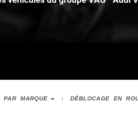
E PAR MARQUE
DÉBLOCAGE EN RO