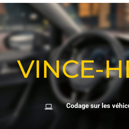
VINCE-
C
o
d
a
g
e
s
u
r
l
e
s
v
é
h
i
c