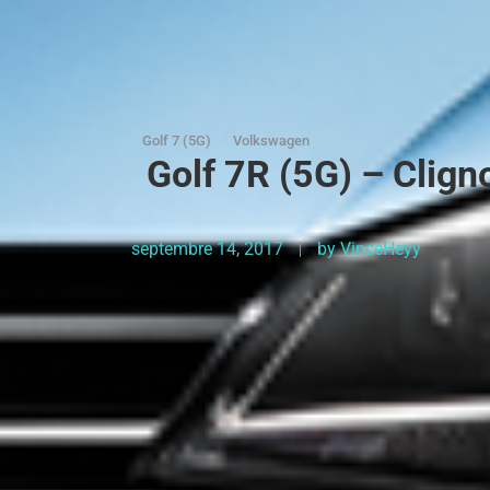
Golf 7 (5G)
Volkswagen
Golf 7R (5G) – Clign
septembre 14, 2017
by
VinceHeyy