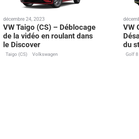
décembre 24, 2023
décemb
VW Taigo (CS) – Déblocage
VW G
de la vidéo en roulant dans
Désa
le Discover
du s
Taigo (CS)
Volkswagen
Golf 8