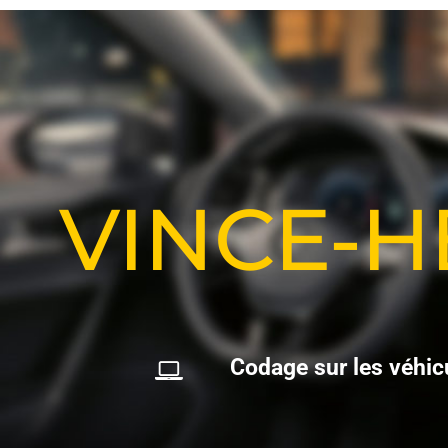
VINCE-
C
o
d
a
g
e
s
u
r
l
e
s
v
é
h
i
c