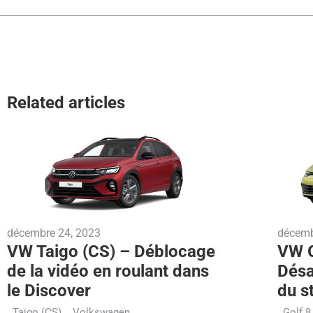
Related articles
décembre 24, 2023
décemb
VW Taigo (CS) – Déblocage
VW G
de la vidéo en roulant dans
Désa
le Discover
du s
Taigo (CS)
Volkswagen
Golf 8