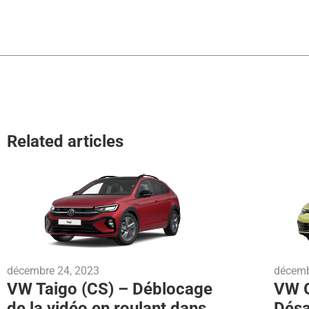
Related articles
décembre 24, 2023
décemb
VW Taigo (CS) – Déblocage
VW G
de la vidéo en roulant dans
Désa