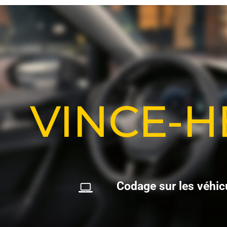
VINCE-
C
o
d
a
g
e
s
u
r
l
e
s
v
é
h
i
c