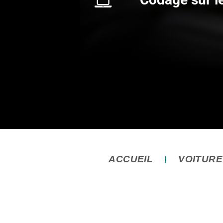
ACCUEIL
VOITUR