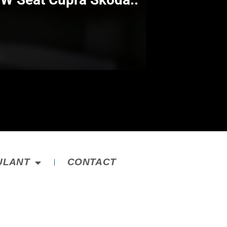
ULANT
CONTACT