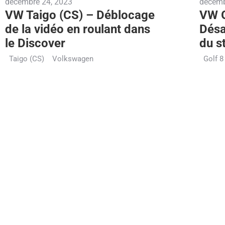
décembre 24, 2023
décemb
VW Taigo (CS) – Déblocage
VW G
de la vidéo en roulant dans
Désa
le Discover
du s
Taigo (CS)
Volkswagen
Golf 8