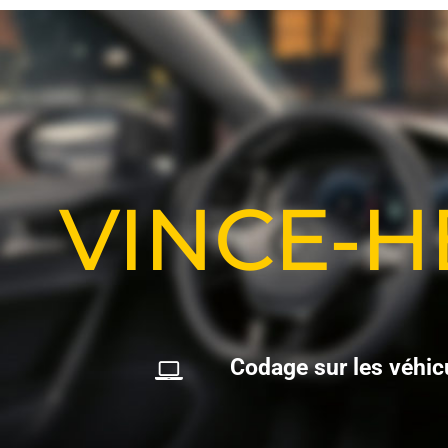
VINCE-
C
o
d
a
g
e
s
u
r
l
e
s
v
é
h
i
c