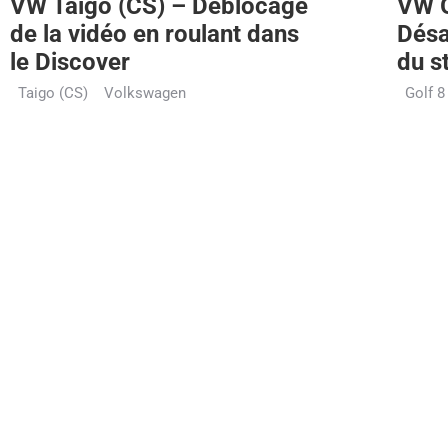
VW Taigo (CS) – Déblocage
VW G
de la vidéo en roulant dans
Désa
le Discover
du s
Taigo (CS)
Volkswagen
Golf 8