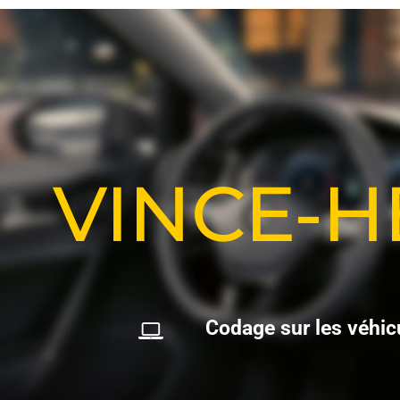
VINCE-
C
o
d
a
g
e
s
u
r
l
e
s
v
é
h
i
c