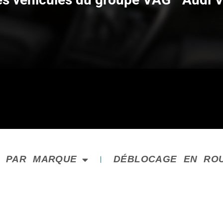
E PAR MARQUE
DÉBLOCAGE EN RO