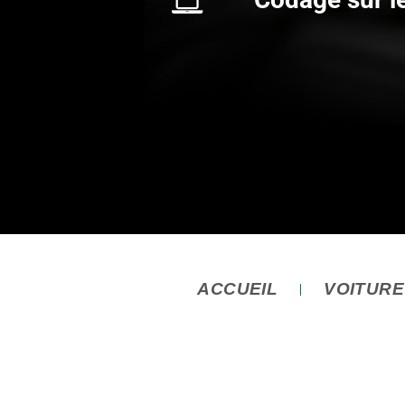
ACCUEIL
VOITUR