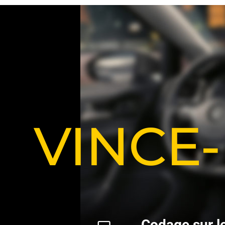
VINCE
C
o
d
a
g
e
s
u
r
l