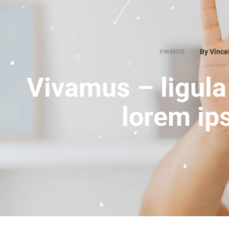
By Vinc
FINANCE
Vivamus – ligula 
lorem i