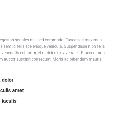
o
s egestas sodales nisi sed commodo. Fusce sed maximus
ius sem id felis scelerisque vehicula. Suspendisse nibh felis
enenatis est tortor, et ultricies ex viverra et. Praesent non
tiam auctor suscipit consequat. Morbi ac bibendum mauris
 dolor
aculis amet
 iaculis