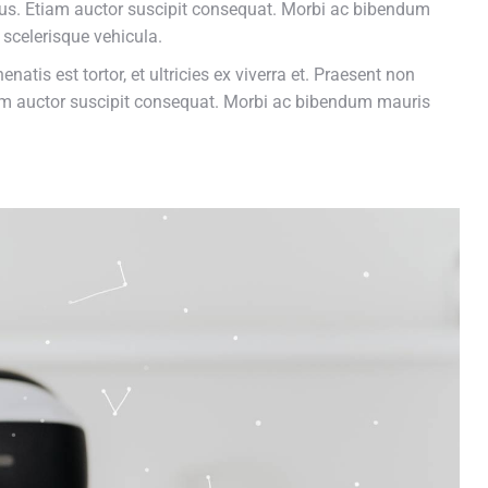
nibus. Etiam auctor suscipit consequat. Morbi ac bibendum
 scelerisque vehicula.
natis est tortor, et ultricies ex viverra et. Praesent non
tiam auctor suscipit consequat. Morbi ac bibendum mauris