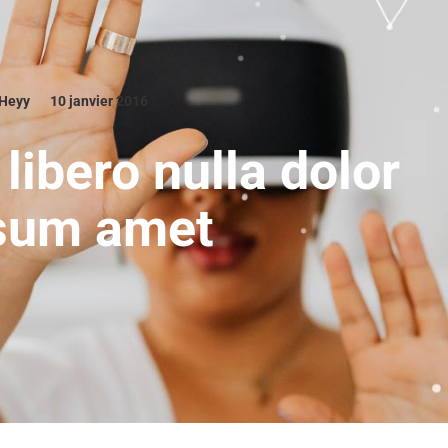
eHeyy
10 janvier 2016
libero nulla dolor
psum amet