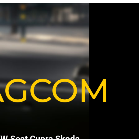
VAGCOM
V
W
S
e
a
t
C
u
p
r
a
S
k
o
d
a
.
.