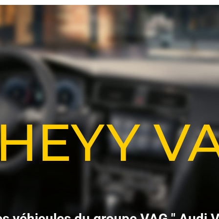
-HEYY 
e
s
v
é
h
i
c
u
l
e
s
d
u
g
r
o
u
p
e
V
A
G
"
A
u
d
i