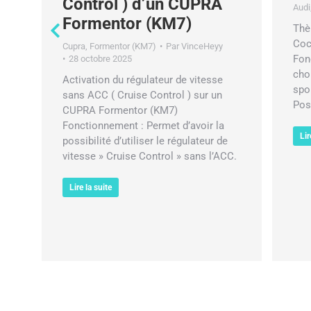
Control ) d’un CUPRA
Audi
Formentor (KM7)
Thè
Coc
Cupra
,
Formentor (KM7)
Par
VinceHeyy
Fon
28 octobre 2025
cho
de
Activation du régulateur de vitesse
spo
n
sans ACC ( Cruise Control ) sur un
Pos
CUPRA Formentor (KM7)
un
Fonctionnement : Permet d’avoir la
Lir
possibilité d’utiliser le régulateur de
vitesse » Cruise Control » sans l’ACC.
Lire la suite