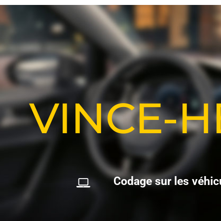
VINCE-
C
o
d
a
g
e
s
u
r
l
e
s
v
é
h
i
c