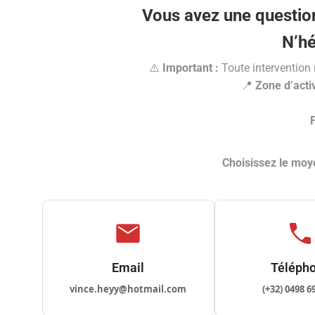
Vous avez une question
N’hé
⚠️
Important :
Toute intervention 
📍
Zone d’activ
Choisissez le moye
mail
call
Email
Téléph
vince.heyy@hotmail.com
(+32) 0498 6