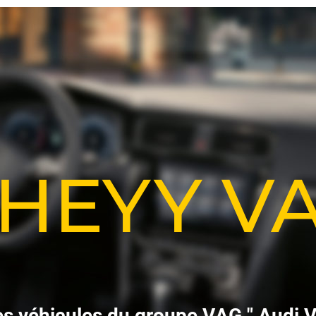
-HEYY 
e
s
v
é
h
i
c
u
l
e
s
d
u
g
r
o
u
p
e
V
A
G
"
A
u
d
i