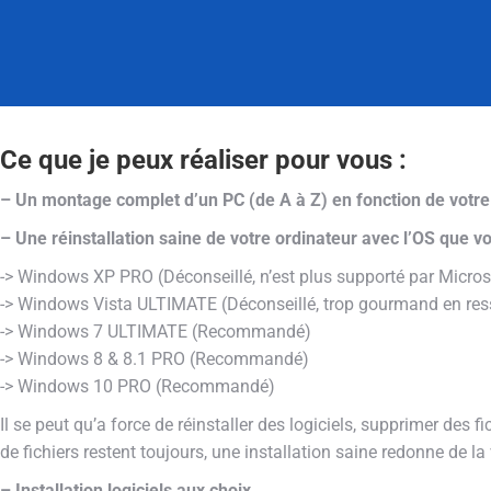
Ce que je peux réaliser pour vous :
– Un montage complet d’un PC (de A à Z) en fonction de votre
– Une réinstallation saine de votre ordinateur avec l’OS que v
-> Windows XP PRO (Déconseillé, n’est plus supporté par Micros
-> Windows Vista ULTIMATE (Déconseillé, trop gourmand en ress
-> Windows 7 ULTIMATE (Recommandé)
-> Windows 8 & 8.1 PRO (Recommandé)
-> Windows 10 PRO (Recommandé)
Il se peut qu’a force de réinstaller des logiciels, supprimer des
de fichiers restent toujours, une installation saine redonne de la
– Installation logiciels aux choix.