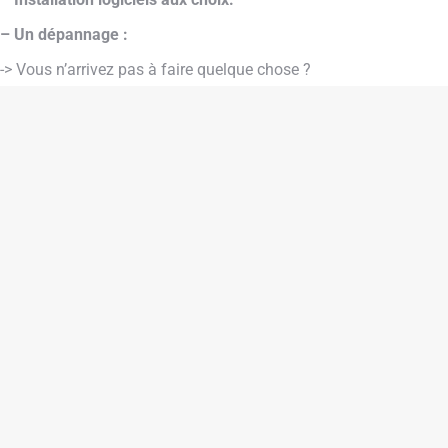
– Un dépannage :
-> Vous n’arrivez pas à faire quelque chose ?
-> Votre pc est infecté de virus ?
-> Votre pc ne démarre pas correctement ou ne veux plus démarr
– Une réparation ou optimisation
-> Détection du matériel défectueux et remplacement ce celui-ci
-> Ajout de mémoire vive
-> Ajout de mémoire de stockage
-> …
– Remplacement d’écran sur pc portable
– Un nettoyage intérieur de votre pc :
( Une des causes principales de ralentissement d’un ordinateur es
souvent des problèmes… )
– Création de site web sur mesure avec WordPress et Serveu