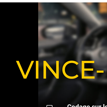
VINCE
C
o
d
a
g
e
s
u
r
l