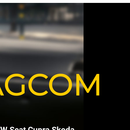
VAGCOM
V
W
S
e
a
t
C
u
p
r
a
S
k
o
d
a
.
.