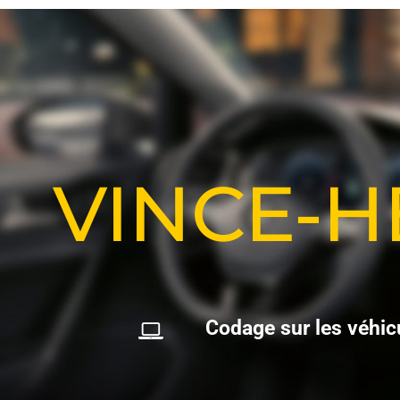
VINCE-
C
o
d
a
g
e
s
u
r
l
e
s
v
é
h
i
c