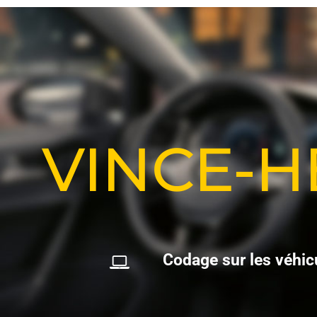
VINCE-
C
o
d
a
g
e
s
u
r
l
e
s
v
é
h
i
c