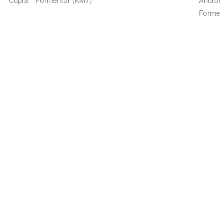
Cupra
Formentor (KM7)
Androi
Forme