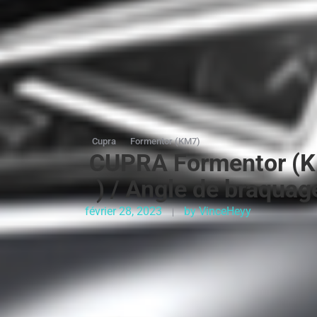
Cupra
Formentor (KM7)
CUPRA Formentor (KM
) / Angle de braquag
février 28, 2023
by
VinceHeyy