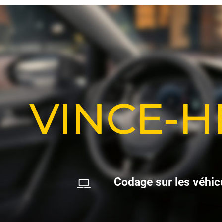
VINCE-
C
o
d
a
g
e
s
u
r
l
e
s
v
é
h
i
c