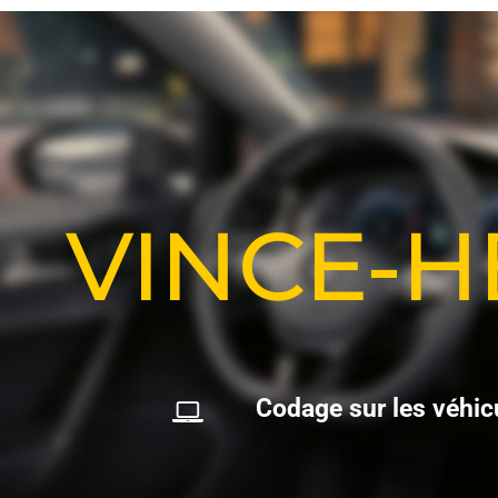
VINCE-
C
o
d
a
g
e
s
u
r
l
e
s
v
é
h
i
c