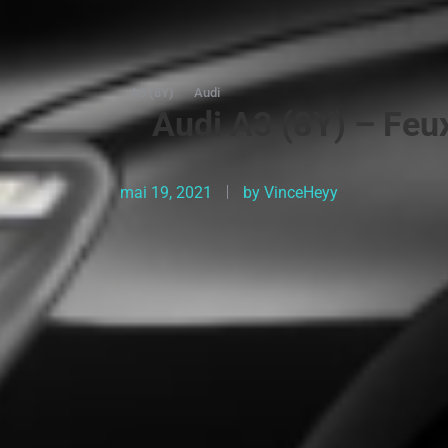
A3 (8Y)
Audi
Audi A3 (8Y) – Feux 
mai 19, 2021
by
VinceHeyy