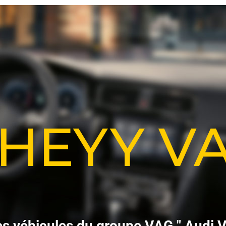
-HEYY 
e
s
v
é
h
i
c
u
l
e
s
d
u
g
r
o
u
p
e
V
A
G
"
A
u
d
i