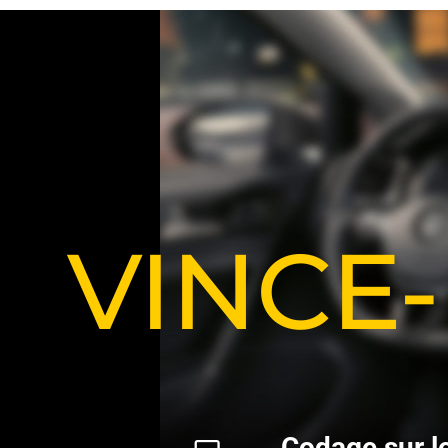
VINCE
C
o
d
a
g
e
s
u
r
l