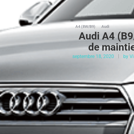
A4 (8W/B9)
Audi
Audi A4 (B9
de mainti
septembre 18, 2020
by
Vi