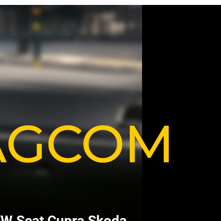
VAGCOM
V
W
S
e
a
t
C
u
p
r
a
S
k
o
d
a
.
.