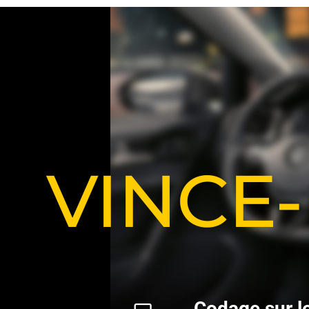
VINCE
C
o
d
a
g
e
s
u
r
l