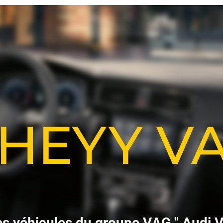
-HEYY 
e
s
v
é
h
i
c
u
l
e
s
d
u
g
r
o
u
p
e
V
A
G
"
A
u
d
i