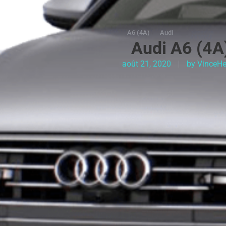
A6 (4A)
Audi
Audi A6 (4A)
août 21, 2020
by
VinceHe