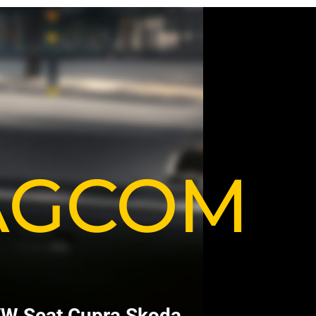
VAGCOM
V
W
S
e
a
t
C
u
p
r
a
S
k
o
d
a
.
.