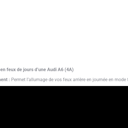
 en feux de jours d’une Audi A6 (4A)
ent :
Permet l’allumage de vos feux arrière en journée en mode f