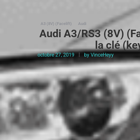
A3 (8V) (Facelift)
Audi
Audi A3/RS3 (8V) (Fac
la clé (k
octobre 27, 2019
by
VinceHeyy