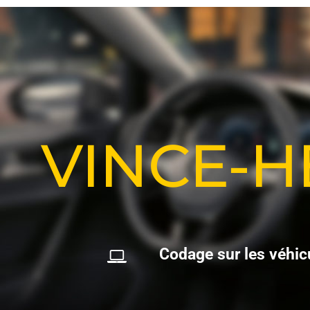
VINCE-
C
o
d
a
g
e
s
u
r
l
e
s
v
é
h
i
c