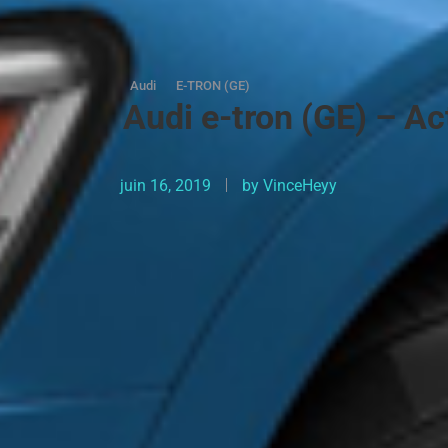
Audi
E-TRON (GE)
Audi e-tron (GE) – Act
juin 16, 2019
by
VinceHeyy