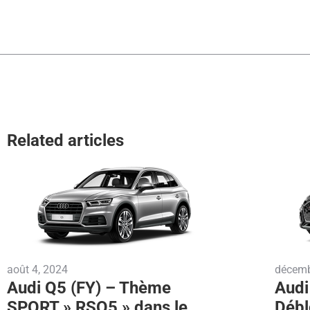
Related articles
août 4, 2024
décemb
Audi Q5 (FY) – Thème
Audi
SPORT » RSQ5 » dans le
Débl