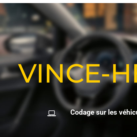
VINCE-
C
o
d
a
g
e
s
u
r
l
e
s
v
é
h
i
c