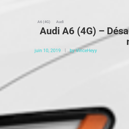
A6 (4G)
Audi
Audi A6 (4G) – Désac
juin 10, 2019
by
VinceHeyy