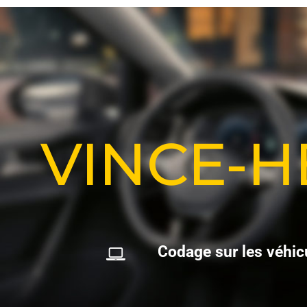
VINCE-
C
o
d
a
g
e
s
u
r
l
e
s
v
é
h
i
c