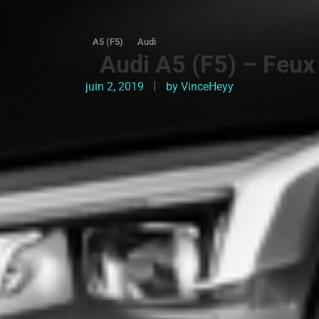
A5 (F5)
Audi
Audi A5 (F5) – Feux a
juin 2, 2019
by
VinceHeyy