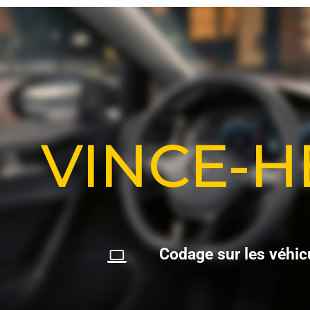
VINCE-
C
o
d
a
g
e
s
u
r
l
e
s
v
é
h
i
c