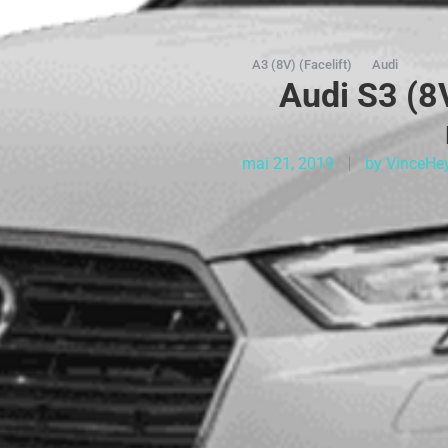
A3 (8V) (Facelift)
Audi
Audi S3 (8V
mai 21, 2019
by
VinceHe