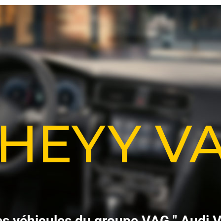
-HEYY 
e
s
v
é
h
i
c
u
l
e
s
d
u
g
r
o
u
p
e
V
A
G
"
A
u
d
i