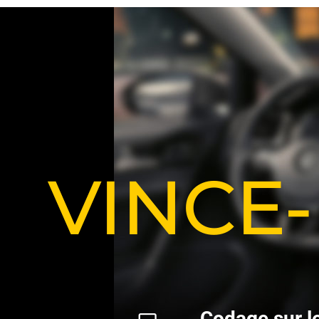
VINCE
C
o
d
a
g
e
s
u
r
l