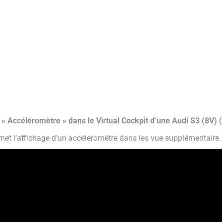
» Accéléromètre » dans le Virtual Cockpit d’une Audi S3 (8V) 
et l’affichage d’un accéléromètre dans les vue supplémentaire.