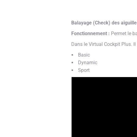
Balayage (Check) des aiguille
Fonctionnement :
Permet le ba
Dans le Virtual Cockpit Plus. I
Basic
Dynamic
Sport