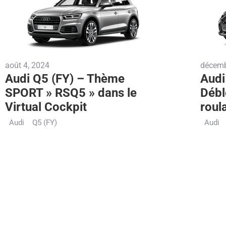
août 4, 2024
décemb
Audi Q5 (FY) – Thème
Audi
SPORT » RSQ5 » dans le
Débl
Virtual Cockpit
roul
Audi
Q5 (FY)
Audi