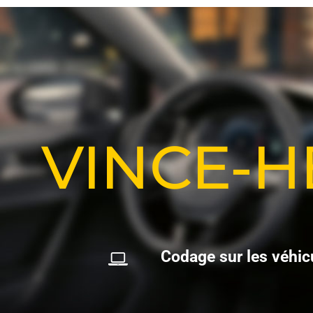
VINCE-
C
o
d
a
g
e
s
u
r
l
e
s
v
é
h
i
c