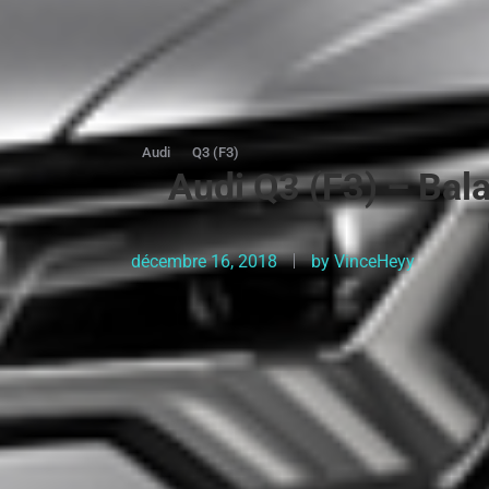
Audi
Q3 (F3)
Audi Q3 (F3) – Bala
décembre 16, 2018
by
VinceHeyy