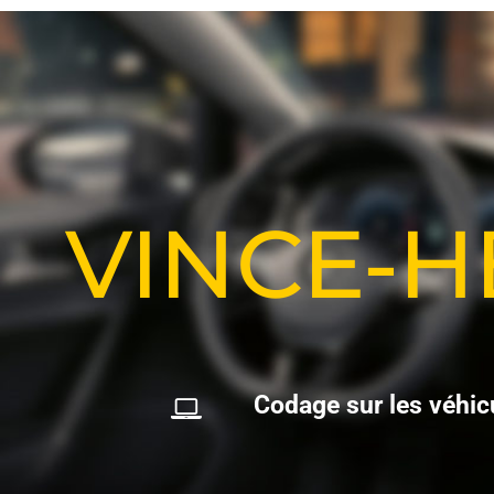
VINCE-
C
o
d
a
g
e
s
u
r
l
e
s
v
é
h
i
c