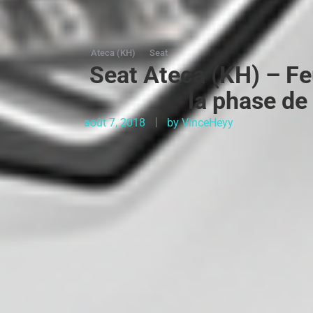
Ateca (KH)
Seat
Seat Ateca (KH) – Fe
la phase de
août 7, 2018
by
VinceHeyy