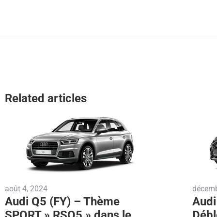
Related articles
août 4, 2024
décemb
Audi Q5 (FY) – Thème
Audi
SPORT » RSQ5 » dans le
Débl