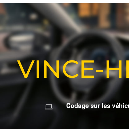
VINCE-
C
o
d
a
g
e
s
u
r
l
e
s
v
é
h
i
c