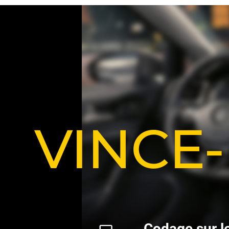
VINCE
C
o
d
a
g
e
s
u
r
l