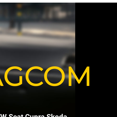
VAGCOM
V
W
S
e
a
t
C
u
p
r
a
S
k
o
d
a
.
.