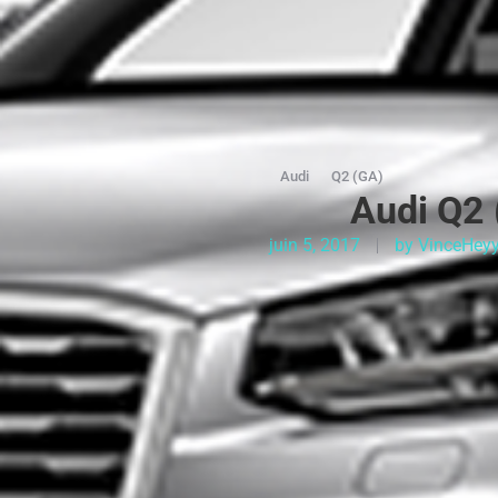
Audi
Q2 (GA)
Audi Q2 
juin 5, 2017
by
VinceHey