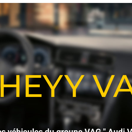
-HEYY 
e
s
v
é
h
i
c
u
l
e
s
d
u
g
r
o
u
p
e
V
A
G
"
A
u
d
i