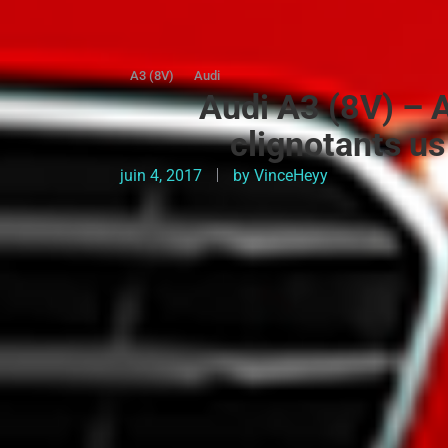
A3 (8V)
Audi
Audi A3 (8V) – A
clignotants us
juin 4, 2017
by
VinceHeyy