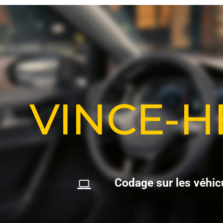
VINCE-
C
o
d
a
g
e
s
u
r
l
e
s
v
é
h
i
c