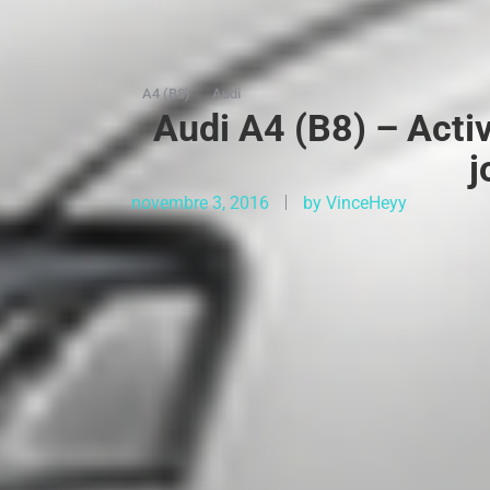
A4 (B8)
Audi
Audi A4 (B8) – Activ
j
novembre 3, 2016
by
VinceHeyy