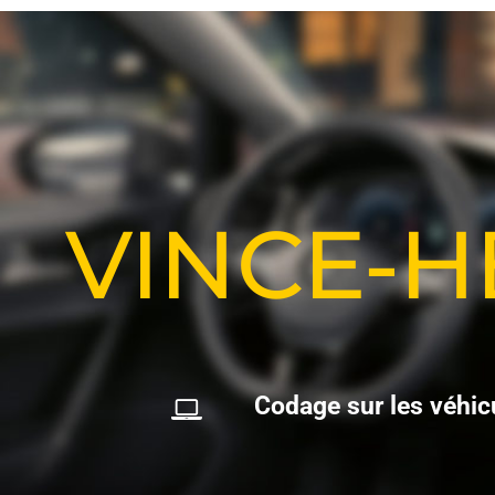
VINCE-
C
o
d
a
g
e
s
u
r
l
e
s
v
é
h
i
c