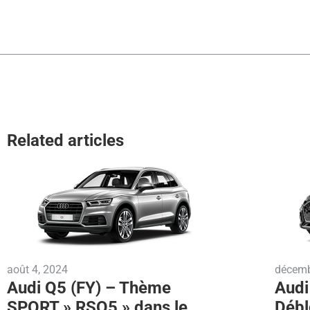
Related articles
août 4, 2024
décemb
Audi Q5 (FY) – Thème
Audi
SPORT » RSQ5 » dans le
Débl