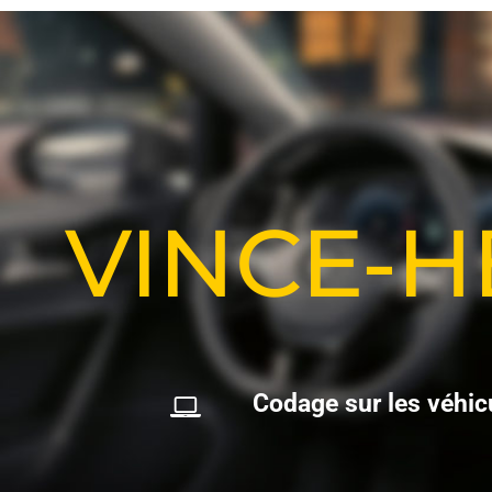
VINCE-
C
o
d
a
g
e
s
u
r
l
e
s
v
é
h
i
c