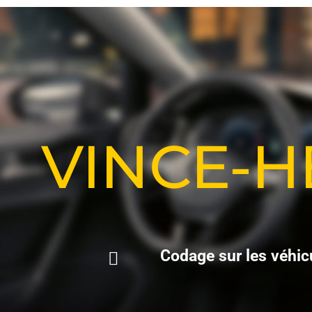
VINCE-
C
o
d
a
g
e
s
u
r
l
e
s
v
é
h
i
c