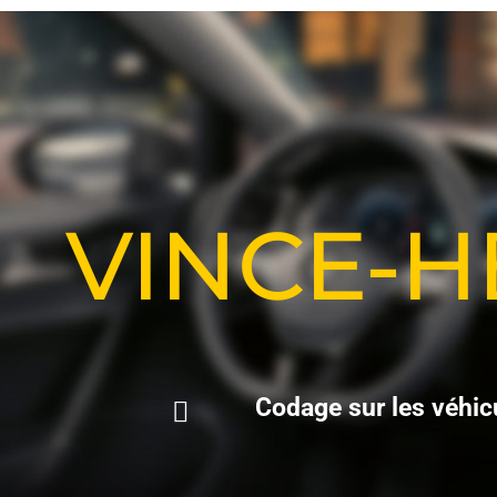
VINCE-
C
o
d
a
g
e
s
u
r
l
e
s
v
é
h
i
c